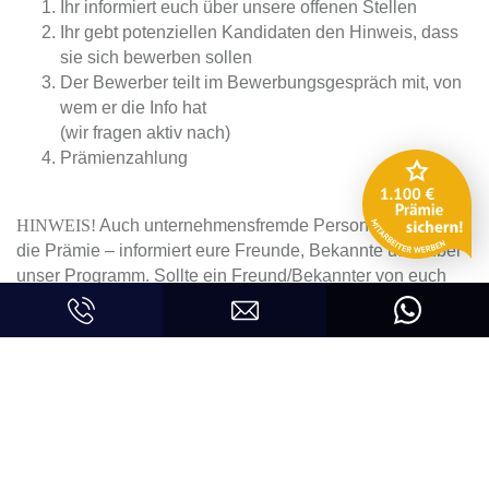
Ihr informiert euch über unsere offenen Stellen
Ihr gebt potenziellen Kandidaten den Hinweis, dass
sie sich bewerben sollen
Der Bewerber teilt im Bewerbungsgespräch mit, von
wem er die Info hat
(wir fragen aktiv nach)
Prämienzahlung
HINWEIS!
Auch unternehmensfremde Personen erhalten
die Prämie – informiert eure Freunde, Bekannte usw. über
unser Programm. Sollte ein Freund/Bekannter von euch
einen Mitarbeiter werben, so bekommt ihr auch einmalig
100 € nachdem der Mitarbeiter 6 Monate im Unternehmen
ist.
Beispiel: Mitarbeiter A sagt zu seinem Freund es gibt das
Prämienprogramm. Der Freund wirbt einen Bewerber. Der
Bewerber wird bei uns angestellt und bleibt min. 6 Monate.
Der Freund erhält die normale Prämie von 1.100 € und