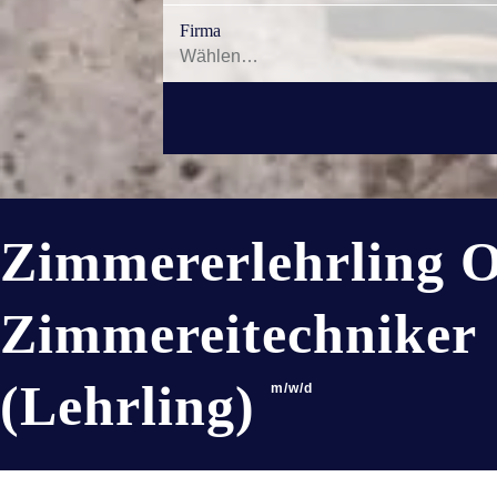
Firma
Zimmererlehrling
Zimmereitechniker
(Lehrling)
m/w/d