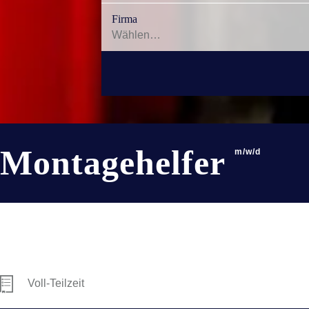
Firma
Montagehelfer
m/w/d
Voll-Teilzeit