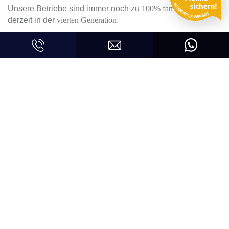
Unsere Betriebe sind immer noch zu
100% familiengeführt
,
derzeit in der
vierten Generation
.
Ein Unternehmen ist nur so gut wie seine Mitarbeiter,
deshalb setzen wir auf die
Weiterentwicklung unserer
Mitarbeiter
und auf ein
Miteinander auf Augenhöhe
.
Unsere Unternehmenskultur ist geprägt von
Respekt und
Wertschätzung
. Wohlfühlen und weiterentwickeln kann man
sich nämlich nur dort, wo man sich gehört und gesehen
fühlt.
Deine Anstellung in einem unserer Betriebe ist deshalb
nicht nur ein Job, sondern deine Möglichkeit, dich mit uns
weiterzuentwickeln.
Sieh dir deshalb unsere offenen Stellen an und lass uns
telefonisch oder per Mail
wissen, wenn du Fragen hast. Wir
haben natürlich auch für dich immer ein offenes Ohr.